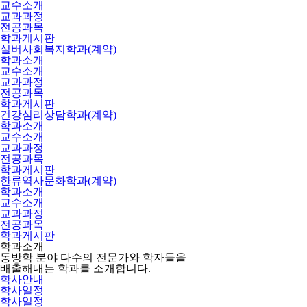
교수소개
교과과정
전공과목
학과게시판
실버사회복지학과(계약)
학과소개
교수소개
교과과정
전공과목
학과게시판
건강심리상담학과(계약)
학과소개
교수소개
교과과정
전공과목
학과게시판
한류역사문화학과(계약)
학과소개
교수소개
교과과정
전공과목
학과게시판
학과소개
동방학 분야 다수의 전문가와 학자들을
배출해내는 학과를 소개합니다.
학사안내
학사일정
학사일정