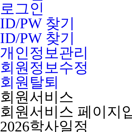
로그인
ID/PW 찾기
ID/PW 찾기
개인정보관리
회원정보수정
회원탈퇴
회원서비스
회원서비스 페이지입
2026학사일정