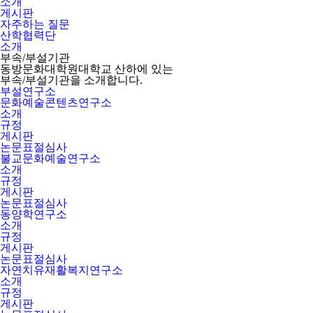
소개
게시판
자주하는 질문
산학협력단
소개
부속/부설기관
동방문화대학원대학교 산하에 있는
부속/부설기관을 소개합니다.
부설연구소
문화예술콘텐츠연구소
소개
규정
게시판
논문표절심사
불교문화예술연구소
소개
규정
게시판
논문표절심사
동양학연구소
소개
규정
게시판
논문표절심사
자연치유재활복지연구소
소개
규정
게시판