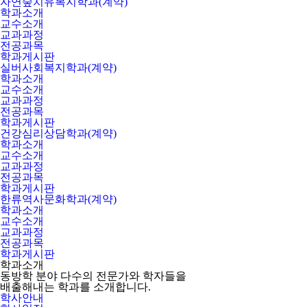
자연숲치유복지학과(계약)
학과소개
교수소개
교과과정
전공과목
학과게시판
실버사회복지학과(계약)
학과소개
교수소개
교과과정
전공과목
학과게시판
건강심리상담학과(계약)
학과소개
교수소개
교과과정
전공과목
학과게시판
한류역사문화학과(계약)
학과소개
교수소개
교과과정
전공과목
학과게시판
학과소개
동방학 분야 다수의 전문가와 학자들을
배출해내는 학과를 소개합니다.
학사안내