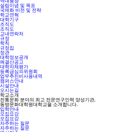
역대총장
설립이념 및 목표
국제화 비전 및 전략
학교연혁
대학기구
조직도
조직도
교내연락처
규정
학칙
규정집
정관
대학정보공개
예결산공고
대학자체평가
등록금심의위원회
업무추진비사용내역
캠퍼스안내
시설안내
오시는길
학교소개
전통문화 분야의 최고 전문연구인력 양성기관,
동방문화대학원대학교을 소개합니다.
입학안내
모집요강
모집요강
자주하는 질문
자주하는 질문