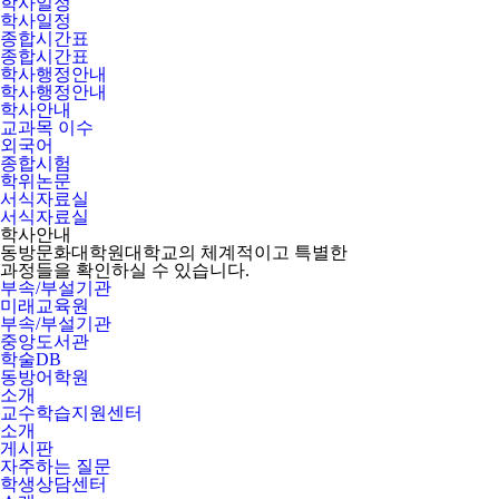
학사일정
학사일정
종합시간표
종합시간표
학사행정안내
학사행정안내
학사안내
교과목 이수
외국어
종합시험
학위논문
서식자료실
서식자료실
학사안내
동방문화대학원대학교의 체계적이고 특별한
과정들을 확인하실 수 있습니다.
부속/부설기관
미래교육원
부속/부설기관
중앙도서관
학술DB
동방어학원
소개
교수학습지원센터
소개
게시판
자주하는 질문
학생상담센터