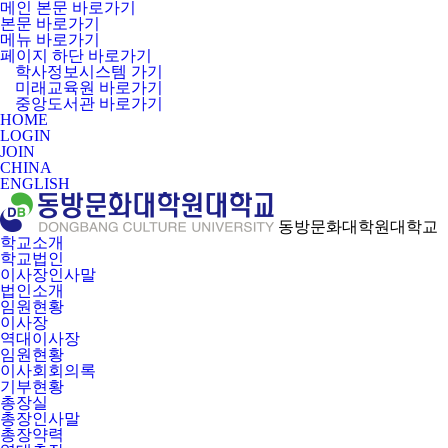
메인 본문 바로가기
본문 바로가기
메뉴 바로가기
페이지 하단 바로가기
학사정보시스템 가기
미래교육원 바로가기
중앙도서관 바로가기
HOME
LOGIN
JOIN
CHINA
ENGLISH
동방문화대학원대학교
학교소개
학교법인
이사장인사말
법인소개
임원현황
이사장
역대이사장
임원현황
이사회회의록
기부현황
총장실
총장인사말
총장약력