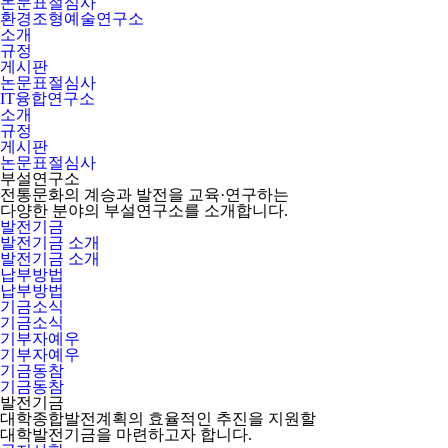
논문표절심사
환경조형예술연구소
소개
규정
게시판
논문표절심사
IT융합연구소
소개
규정
게시판
논문표절심사
부설연구소
전통문화의 계승과 발전을 교육·연구하는
다양한 분야의 부설연구소를 소개합니다.
발전기금
발전기금 소개
발전기금 소개
납부방법
납부방법
기금소식
기금소식
기부자예우
기부자예우
기금동참
기금동참
발전기금
대학종합발전계획의 효율적인 추진을 지원할
대학발전기금을 마련하고자 합니다.