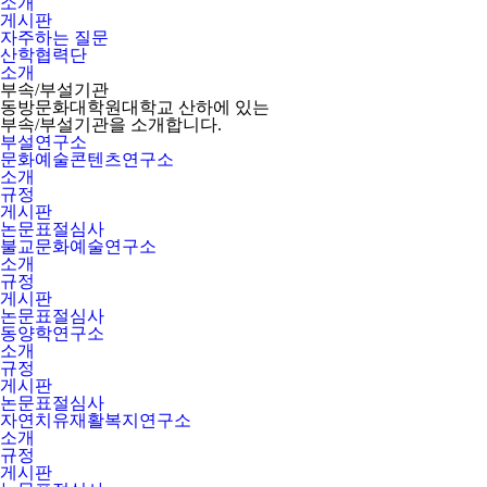
소개
게시판
자주하는 질문
산학협력단
소개
부속/부설기관
동방문화대학원대학교 산하에 있는
부속/부설기관을 소개합니다.
부설연구소
문화예술콘텐츠연구소
소개
규정
게시판
논문표절심사
불교문화예술연구소
소개
규정
게시판
논문표절심사
동양학연구소
소개
규정
게시판
논문표절심사
자연치유재활복지연구소
소개
규정
게시판