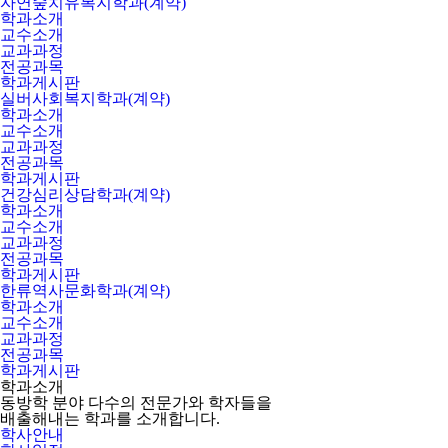
자연숲치유복지학과(계약)
학과소개
교수소개
교과과정
전공과목
학과게시판
실버사회복지학과(계약)
학과소개
교수소개
교과과정
전공과목
학과게시판
건강심리상담학과(계약)
학과소개
교수소개
교과과정
전공과목
학과게시판
한류역사문화학과(계약)
학과소개
교수소개
교과과정
전공과목
학과게시판
학과소개
동방학 분야 다수의 전문가와 학자들을
배출해내는 학과를 소개합니다.
학사안내