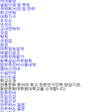
역대총장
설립이념 및 목표
국제화 비전 및 전략
학교연혁
대학기구
조직도
조직도
교내연락처
규정
학칙
규정집
정관
대학정보공개
예결산공고
대학자체평가
등록금심의위원회
업무추진비사용내역
캠퍼스안내
시설안내
오시는길
학교소개
전통문화 분야의 최고 전문연구인력 양성기관,
동방문화대학원대학교을 소개합니다.
입학안내
모집요강
모집요강
자주하는 질문
자주하는 질문