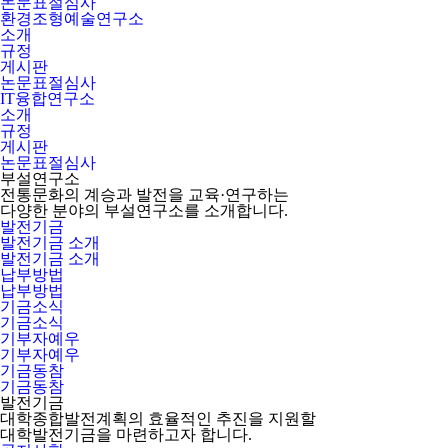
논문표절심사
환경조형예술연구소
소개
규정
게시판
논문표절심사
IT융합연구소
소개
규정
게시판
논문표절심사
부설연구소
전통문화의 계승과 발전을 교육·연구하는
다양한 분야의 부설연구소를 소개합니다.
발전기금
발전기금 소개
발전기금 소개
납부방법
납부방법
기금소식
기금소식
기부자예우
기부자예우
기금동참
기금동참
발전기금
대학종합발전계획의 효율적인 추진을 지원할
대학발전기금을 마련하고자 합니다.