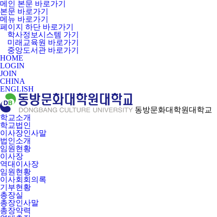
메인 본문 바로가기
본문 바로가기
메뉴 바로가기
페이지 하단 바로가기
학사정보시스템 가기
미래교육원 바로가기
중앙도서관 바로가기
HOME
LOGIN
JOIN
CHINA
ENGLISH
동방문화대학원대학교
학교소개
학교법인
이사장인사말
법인소개
임원현황
이사장
역대이사장
임원현황
이사회회의록
기부현황
총장실
총장인사말
총장약력