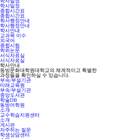
학사일정
학사일정
종합시간표
종합시간표
학사행정안내
학사행정안내
학사안내
교과목 이수
외국어
종합시험
학위논문
서식자료실
서식자료실
학사안내
동방문화대학원대학교의 체계적이고 특별한
과정들을 확인하실 수 있습니다.
부속/부설기관
미래교육원
부속/부설기관
중앙도서관
학술DB
동방어학원
소개
교수학습지원센터
소개
게시판
자주하는 질문
학생상담센터