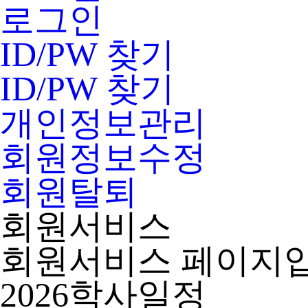
로그인
ID/PW 찾기
ID/PW 찾기
개인정보관리
회원정보수정
회원탈퇴
회원서비스
회원서비스 페이지입
2026학사일정