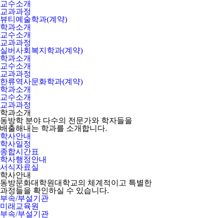
교수소개
교과과정
뷰티예술학과(계약)
학과소개
교수소개
교과과정
실버사회복지학과(계약)
학과소개
교수소개
교과과정
한류역사문화학과(계약)
학과소개
교수소개
교과과정
학과소개
동방학 분야 다수의 전문가와 학자들을
배출해내는 학과를 소개합니다.
학사안내
학사일정
종합시간표
학사행정안내
서식자료실
학사안내
동방문화대학원대학교의 체계적이고 특별한
과정들을 확인하실 수 있습니다.
부속/부설기관
미래교육원
부속/부설기관