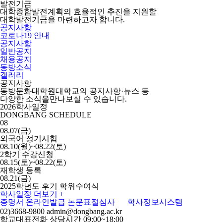
발전기금
대학종합발전계획의 효율적인 추진을 지원할
대학발전기금을 마련하고자 합니다.
공지사항
코로나19 안내
공지사항
일반공지
채용공지
동방소식
갤러리
공지사항
동방문화대학원대학교의 공지사항·뉴스 등
다양한 소식을만나보실 수 있습니다.
2026학사일정
DONGBANG SCHEDULE
08
08.07(금)
외국어 정기시험
08.10(월)~08.22(토)
2학기 수강신청
08.15(토)~08.22(토)
재학생 등록
08.21(금)
2025학년도 후기 학위수여식
학사일정 더보기 +
증명서 온라인발급
논문표절심사
학사정보시스템
02)3668-9800
admin@dongbang.ac.kr
학교대표전화 상담시간 09:00~18:00