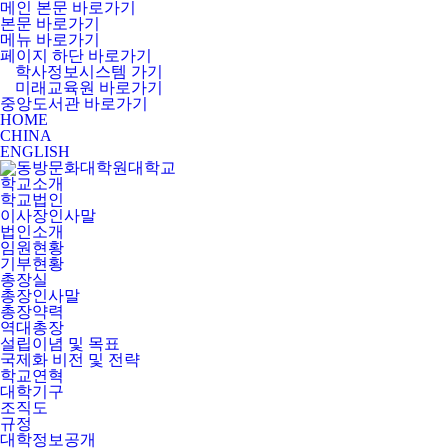
메인 본문 바로가기
본문 바로가기
메뉴 바로가기
페이지 하단 바로가기
학사정보시스템 가기
미래교육원 바로가기
중앙도서관 바로가기
HOME
CHINA
ENGLISH
학교소개
학교법인
이사장인사말
법인소개
임원현황
기부현황
총장실
총장인사말
총장약력
역대총장
설립이념 및 목표
국제화 비전 및 전략
학교연혁
대학기구
조직도
규정
대학정보공개