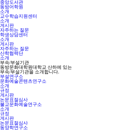
중앙도서관
동방어학원
소개
교수학습지원센터
소개
게시판
자주하는 질문
학생상담센터
소개
게시판
자주하는 질문
산학협력단
소개
부속/부설기관
동방문화대학원대학교 산하에 있는
부속/부설기관을 소개합니다.
부설연구소
문화예술콘텐츠연구소
소개
규정
게시판
논문표절심사
불교문화예술연구소
소개
규정
게시판
논문표절심사
동양학연구소