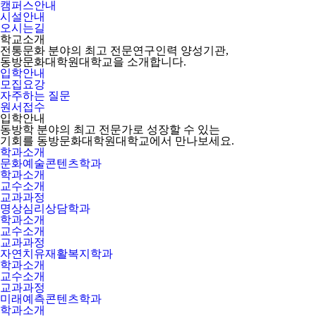
캠퍼스안내
시설안내
오시는길
학교소개
전통문화 분야의 최고 전문연구인력 양성기관,
동방문화대학원대학교을 소개합니다.
입학안내
모집요강
자주하는 질문
원서접수
입학안내
동방학 분야의 최고 전문가로 성장할 수 있는
기회를 동방문화대학원대학교에서 만나보세요.
학과소개
문화예술콘텐츠학과
학과소개
교수소개
교과과정
명상심리상담학과
학과소개
교수소개
교과과정
자연치유재활복지학과
학과소개
교수소개
교과과정
미래예측콘텐츠학과
학과소개