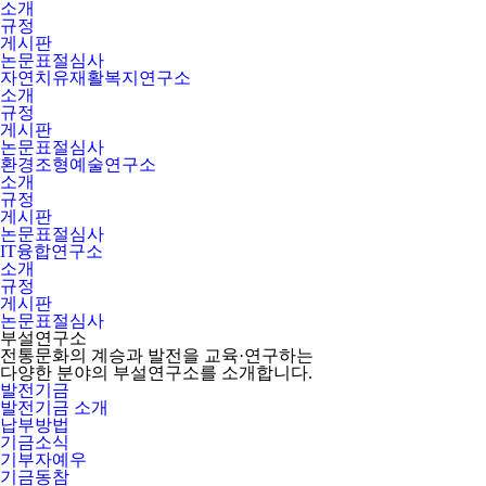
소개
규정
게시판
논문표절심사
자연치유재활복지연구소
소개
규정
게시판
논문표절심사
환경조형예술연구소
소개
규정
게시판
논문표절심사
IT융합연구소
소개
규정
게시판
논문표절심사
부설연구소
전통문화의 계승과 발전을 교육·연구하는
다양한 분야의 부설연구소를 소개합니다.
발전기금
발전기금 소개
납부방법
기금소식
기부자예우
기금동참