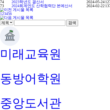
74
2023학년도 결산서
2024-05-24
12
73
2024회계연도 산학협력단 본예산서
2024-02-22
13
1
2
3
4
5
6
미래교육원
동방어학원
중앙도서관