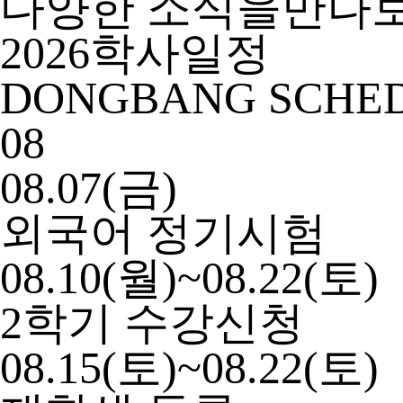
다양한 소식을만나보
2026학사일정
DONGBANG SCHE
08
08.07(금)
외국어 정기시험
08.10(월)~08.22(토)
2학기 수강신청
08.15(토)~08.22(토)