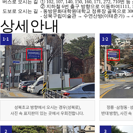
버스로 오시는 길
① 102, 107, 140, 150, 160, 171, 27
② 지하철 6번 출구 방향으로 이동하여1111,
도보로 오시는 길
- 동방문화대학원대학교 정류장 골목으로 30
- 성북구립미술관 → 수연산방(이태준가) → 4
상세안내