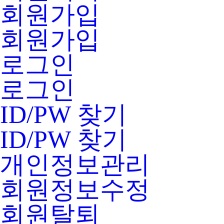
회원가입
회원가입
로그인
로그인
ID/PW 찾기
ID/PW 찾기
개인정보관리
회원정보수정
회원탈퇴